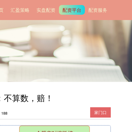
页
汇盈策略
实盘配资
配资平台
配资服务
：不算数，赔！
家门口
188