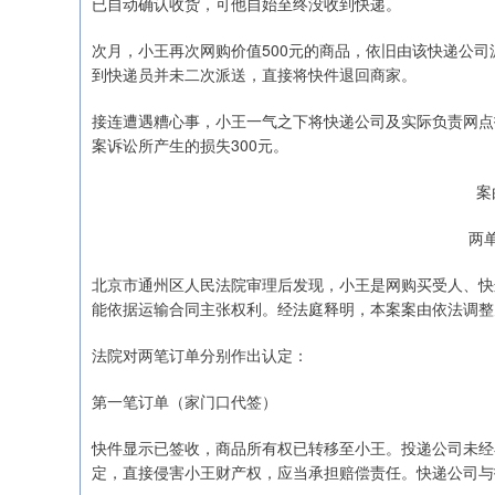
已自动确认收货，可他自始至终没收到快递。
次月，小王再次网购价值500元的商品，依旧由该快递公
到快递员并未二次派送，直接将快件退回商家。
深证成指
14110.12
.92
0.57%
-34.08
-0
接连遭遇糟心事，小王一气之下将快递公司及实际负责网点
案诉讼所产生的损失300元。
案
两
北京市通州区人民法院审理后发现，小王是网购买受人、快
能依据运输合同主张权利。经法庭释明，本案案由依法调整
法院对两笔订单分别作出认定：
第一笔订单（家门口代签）
快件显示已签收，商品所有权已转移至小王。投递公司未经
定，直接侵害小王财产权，应当承担赔偿责任。快递公司与