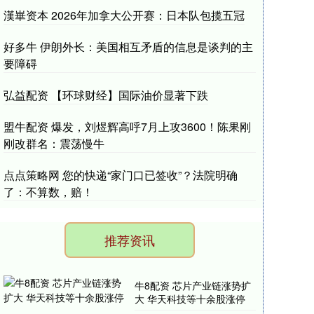
漢崋资本 2026年加拿大公开赛：日本队包揽五冠
好多牛 伊朗外长：美国相互矛盾的信息是谈判的主
要障碍
弘益配资 【环球财经】国际油价显著下跌
盟牛配资 爆发，刘煜辉高呼7月上攻3600！陈果刚
刚改群名：震荡慢牛
点点策略网 您的快递“家门口已签收”？法院明确
了：不算数，赔！
推荐资讯
牛8配资 芯片产业链涨势扩
大 华天科技等十余股涨停