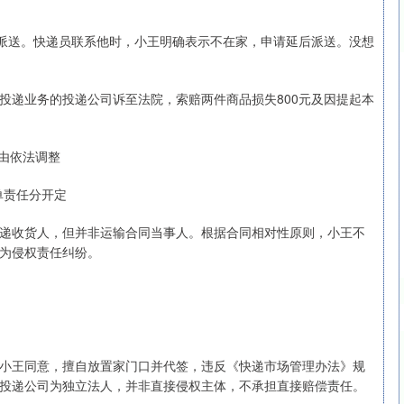
司派送。快递员联系他时，小王明确表示不在家，申请延后派送。没想
沪深300
4651.31
.24%
-6.85
-0.15%
投递业务的投递公司诉至法院，索赔两件商品损失800元及因提起本
由依法调整
单责任分开定
递收货人，但并非运输合同当事人。根据合同相对性原则，小王不
为侵权责任纠纷。
小王同意，擅自放置家门口并代签，违反《快递市场管理办法》规
投递公司为独立法人，并非直接侵权主体，不承担直接赔偿责任。