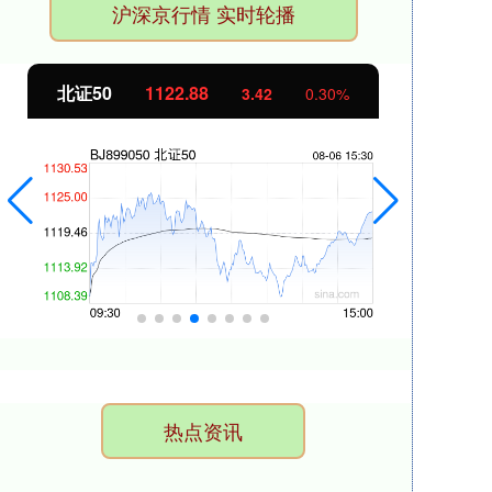
沪深京行情 实时轮播
北证50
1122.88
创业
3.42
0.30%
热点资讯