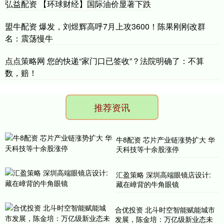
弘益配资 【环球财经】国际油价显著下跌
盟牛配资 爆发，刘煜辉高呼7月上攻3600！陈果刚刚改群
名：震荡慢牛
点点策略网 您的快递“家门口已签收”？法院明确了：不算
数，赔！
推荐资讯
牛8配资 芯片产业链涨势扩大 华
天科技等十余股涨停
汇盈策略 深圳高端眼镜店设计:
藏在嶂背的牛角眼镜
合优投资 ​北斗时空智能赋能城市
发展，陈金培：万亿级新业态未