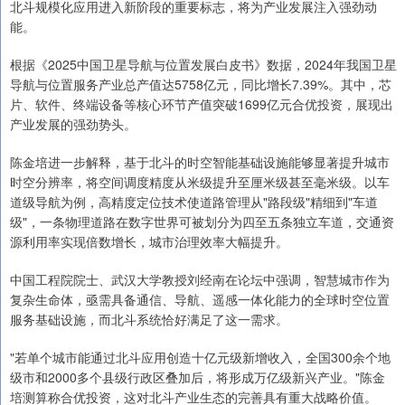
北斗规模化应用进入新阶段的重要标志，将为产业发展注入强劲动
能。
根据《2025中国卫星导航与位置发展白皮书》数据，2024年我国卫星
导航与位置服务产业总产值达5758亿元，同比增长7.39%。其中，芯
片、软件、终端设备等核心环节产值突破1699亿元合优投资，展现出
产业发展的强劲势头。
陈金培进一步解释，基于北斗的时空智能基础设施能够显著提升城市
时空分辨率，将空间调度精度从米级提升至厘米级甚至毫米级。以车
道级导航为例，高精度定位技术使道路管理从"路段级"精细到"车道
级"，一条物理道路在数字世界可被划分为四至五条独立车道，交通资
源利用率实现倍数增长，城市治理效率大幅提升。
中国工程院院士、武汉大学教授刘经南在论坛中强调，智慧城市作为
复杂生命体，亟需具备通信、导航、遥感一体化能力的全球时空位置
服务基础设施，而北斗系统恰好满足了这一需求。
"若单个城市能通过北斗应用创造十亿元级新增收入，全国300余个地
级市和2000多个县级行政区叠加后，将形成万亿级新兴产业。"陈金
培测算称合优投资，这对北斗产业生态的完善具有重大战略价值。