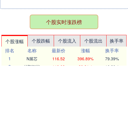
个股实时涨跌榜
个股跌幅
个股流入
个股流出
换手率
个股涨幅
排名
名称
最新价
涨幅
换手率
1
N展芯
116.52
396.89%
79.39%
2
锐翔智能
110.02
20.21%
16.80%
3
志特新材
14.8
20.03%
14.18%
4
博腾股份
20.44
20.02%
14.77%
5
近岸蛋白
46.72
20.01%
5.62%
6
毕得医药
61.6
20.01%
6.12%
7
五洲医疗
83.62
20.01%
18.37%
8
耐科装备
49.67
20.01%
6.83%
9
一博科技
53.33
20.01%
17.26%