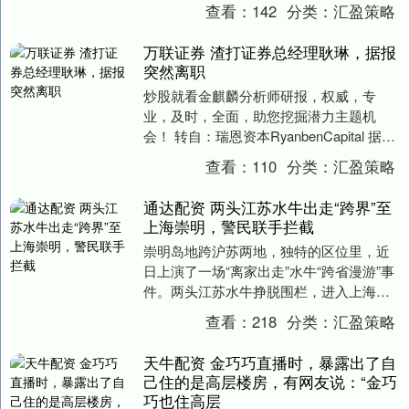
着量子比特，即普通计算机中“0”和“1”的量
查看：
142
分类：
汇盈策略
子版本，....
万联证券 渣打证券总经理耿琳，据报
突然离职
炒股就看金麒麟分析师研报，权威，专
业，及时，全面，助您挖掘潜力主题机
会！ 转自：瑞恩资本RyanbenCapital 据券
商人事，渣打证券总经理耿琳于7月8日
查看：
110
分类：
汇盈策略
无....
通达配资 两头江苏水牛出走“跨界”至
上海崇明，警民联手拦截
崇明岛地跨沪苏两地，独特的区位里，近
日上演了一场“离家出走”水牛“跨省漫游”事
件。两头江苏水牛挣脱围栏，进入上海崇
明区乡村公路，影响车辆通行，警民携手
查看：
218
分类：
汇盈策略
耐心拦截牵....
天牛配资 金巧巧直播时，暴露出了自
己住的是高层楼房，有网友说：“金巧
巧也住高层