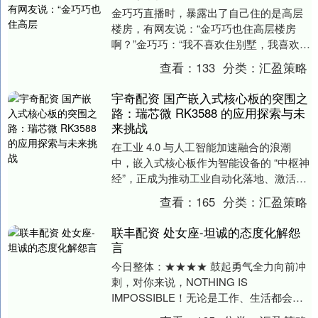
金巧巧直播时，暴露出了自己住的是高层
楼房，有网友说：“金巧巧也住高层楼房
啊？”金巧巧：“我不喜欢住别墅，我喜欢住
公寓，喜欢人多的地方。” 金巧巧这话说的
查看：
133
分类：
汇盈策略
是真够狂....
宇奇配资 国产嵌入式核心板的突围之
路：瑞芯微 RK3588 的应用探索与未
来挑战
在工业 4.0 与人工智能加速融合的浪潮
中，嵌入式核心板作为智能设备的 “中枢神
经”，正成为推动工业自动化落地、激活边
缘计算价值的关键组件。当前，全球嵌入
查看：
165
分类：
汇盈策略
式核心....
联丰配资 处女座-坦诚的态度化解怨
言
今日整体：★★★★ 鼓起勇气全力向前冲
刺，对你来说，NOTHING IS
IMPOSSIBLE！无论是工作、生活都会有
很大的收获，尽管GO GO加油！ 今日指