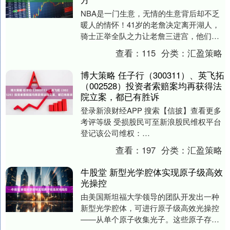
NBA是一门生意，无情的生意背后却不乏
暖人的情怀！41岁的老詹决定离开湖人，
骑士正举全队之力让老詹三进宫，他们甚
至还计划引进布朗尼，让老詹父子在克利
查看：
115
分类：
汇盈策略
夫兰重聚续写....
博大策略 任子行（300311）、英飞拓
（002528）投资者索赔案均再获得法
院立案，都已有胜诉
登录新浪财经APP 搜索【信披】查看更多
考评等级 受损股民可至新浪股民维权平台
登记该公司维权：
http://wq.finance.sina.com.cn/ 关注....
查看：
197
分类：
汇盈策略
牛股堂 新型光学腔体实现原子级高效
光操控
由美国斯坦福大学领导的团队开发出一种
新型光学腔体，可进行原子级高效光操控
——从单个原子收集光子。这些原子存储