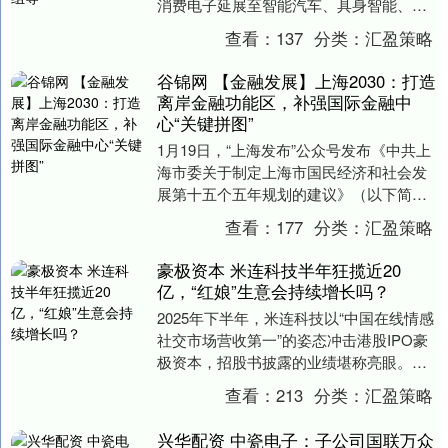
消费电子延展至智能汽车、具身智能、商
业航天三大高增长赛道智股策略，实现了
查看：
137
分类：
汇盈策略
多领域的深度战略....
谷锦网 【金融发展】上海2030：打造
离岸金融功能区，补强国际金融中
心“关键拼图”
1月19日，“上海发布”公众号发布《中共上
海市委关于制定上海市国民经济和社会发
展第十五个五年规划的建议》（以下简称
上海“十五五”规划建议），擘画了上海未来
查看：
177
分类：
汇盈策略
五年发....
豪极资本 米连科技半年狂揽近20
亿，“红娘”生意会持续增长吗？
2025年下半年，米连科技以“中国在线情感
社交市场营收第一”的姿态冲击港股IPO豪
极资本，招股书披露的业绩堪称亮眼。
2024年实现营收23.73亿元，同比激增....
查看：
213
分类：
汇盈策略
兴华配资 中瓷电子：子公司国联万众