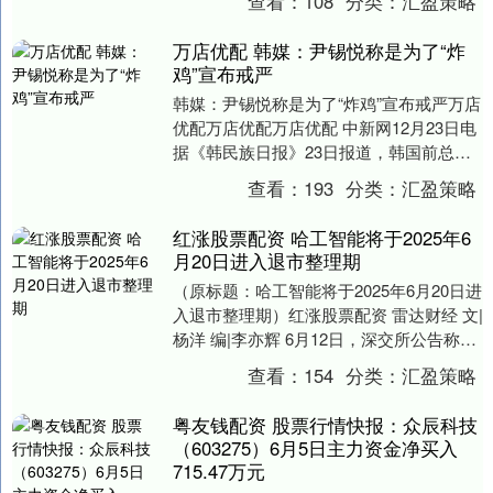
查看：
108
分类：
汇盈策略
设专项行动方....
万店优配 韩媒：尹锡悦称是为了“炸
鸡”宣布戒严
韩媒：尹锡悦称是为了“炸鸡”宣布戒严万店
优配万店优配万店优配 中新网12月23日电
据《韩民族日报》23日报道，韩国前总统
尹锡悦22日出席审判时声称，国会削减
查看：
193
分类：
汇盈策略
军....
红涨股票配资 哈工智能将于2025年6
月20日进入退市整理期
（原标题：哈工智能将于2025年6月20日进
入退市整理期）红涨股票配资 雷达财经 文|
杨洋 编|李亦辉 6月12日，深交所公告称，
哈工智能因2024年度财务会计....
查看：
154
分类：
汇盈策略
粤友钱配资 股票行情快报：众辰科技
（603275）6月5日主力资金净买入
715.47万元