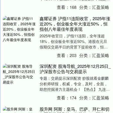
13.85亿元。科创板交易公....
查看：
168
分类：
汇盈策略
鑫耀证券 沪指11连阳收官，2025年涨
近20%，创业板全年大涨近50%，恒
指创八年最佳年度表现
2025年收官日，沪指11连阳，全年涨超
18%，创业板全年涨近50%。港股在元旦
假期仅交易半日的背景下提前收市，恒指
全年累计涨幅超过27%鑫耀证券，创下
查看：
203
分类：
汇盈策略
2017....
深圳配资 股海导航_2025年12月25日_
沪深股市公告与交易提示
专题：交易提示深圳配资 炒股就看金麒麟
分析师研报，权威，专业，及时，全面，
助您挖掘潜力主题机会！ 【热点】 九连板
胜通能源：如股价进一步上涨，可能申请
查看：
174
分类：
汇盈策略
停牌核查。....
股升网 阿斯：皇马、巴萨、拜仁和切