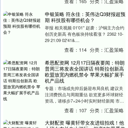
查看：
165
分类：
汇盈策略
南....
申银策略 符永佳：英伟达Q3财报超预
期 科技股有哪些机会？
举报 相关视频 01'01'' 赵袭：沪铜主力合约
创历史新高 有色板块持续看涨？ 2362 10-
29 21:09 02'41&....
查看：
114
分类：
汇盈策略
希恩配资网 12月17日隔夜要闻：特朗
普周三将发表全国讲话 特斯拉创新高
欧盟放宽内燃机禁令 苹果大幅扩展手
机产品线
专题：市场或先抑后扬迎布局良机 建议关
注消费拐点与周期重估 欲览更多环球财经
资讯，请移步7×24小时实时财经新闻 市场
12月17日收盘：美股涨跌不一道指跌逾3....
查看：
107
分类：
汇盈策略
大财配资 曝黄轩带女友进组拍戏！他