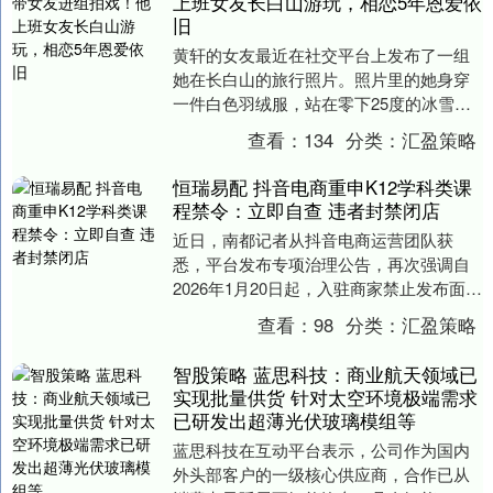
上班女友长白山游玩，相恋5年恩爱依
旧
黄轩的女友最近在社交平台上发布了一组
她在长白山的旅行照片。照片里的她身穿
一件白色羽绒服，站在零下25度的冰雪景
中，素颜出镜，简约的装扮中只佩戴了一
查看：
134
分类：
汇盈策略
枚小巧的耳钉。....
恒瑞易配 抖音电商重申K12学科类课
程禁令：立即自查 违者封禁闭店
近日，南都记者从抖音电商运营团队获
悉，平台发布专项治理公告，再次强调自
2026年1月20日起，入驻商家禁止发布面向
未成年人的K12学科类课程，无论是英语单
查看：
98
分类：
汇盈策略
词带读....
智股策略 蓝思科技：商业航天领域已
实现批量供货 针对太空环境极端需求
已研发出超薄光伏玻璃模组等
蓝思科技在互动平台表示，公司作为国内
外头部客户的一级核心供应商，合作已从