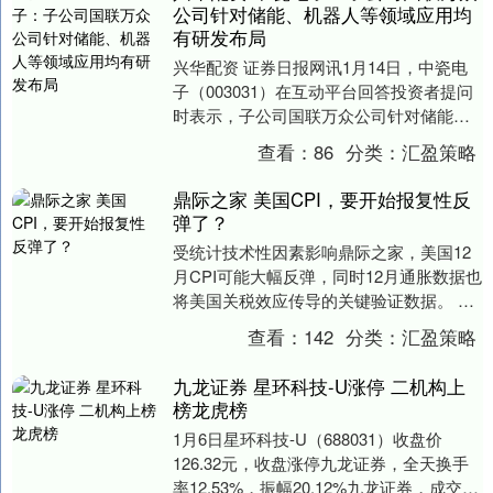
公司针对储能、机器人等领域应用均
有研发布局
兴华配资 证券日报网讯1月14日，中瓷电
子（003031）在互动平台回答投资者提问
时表示，子公司国联万众公司针对储能、
机器人等领域应用均有研发布局。....
查看：
86
分类：
汇盈策略
鼎际之家 美国CPI，要开始报复性反
弹了？
受统计技术性因素影响鼎际之家，美国12
月CPI可能大幅反弹，同时12月通胀数据也
将美国关税效应传导的关键验证数据。 据
追风交易台，摩根士丹利预计，12月美国
查看：
142
分类：
汇盈策略
核心....
九龙证券 星环科技-U涨停 二机构上
榜龙虎榜
1月6日星环科技-U（688031）收盘价
126.32元，收盘涨停九龙证券，全天换手
率12.53%，振幅20.12%九龙证券，成交额