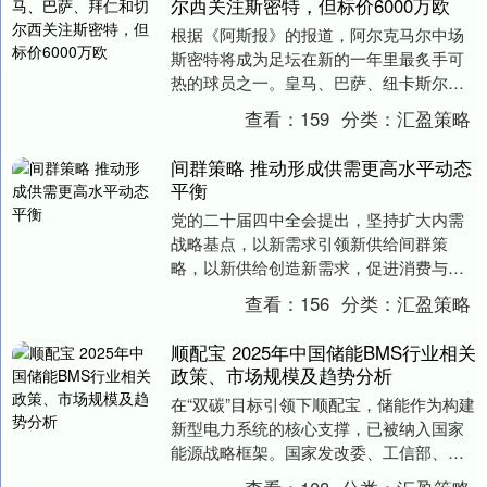
尔西关注斯密特，但标价6000万欧
根据《阿斯报》的报道，阿尔克马尔中场
斯密特将成为足坛在新的一年里最炙手可
热的球员之一。皇马、巴萨、纽卡斯尔、
拜仁以及切尔西等多家豪门对其表达了兴
查看：
159
分类：
汇盈策略
趣，但想要签下这....
间群策略 推动形成供需更高水平动态
平衡
党的二十届四中全会提出，坚持扩大内需
战略基点，以新需求引领新供给间群策
略，以新供给创造新需求，促进消费与投
资、供给与需求的动态平衡与良性互动。
查看：
156
分类：
汇盈策略
这既是构建新发展格....
顺配宝 2025年中国储能BMS行业相关
政策、市场规模及趋势分析
在“双碳”目标引领下顺配宝，储能作为构建
新型电力系统的核心支撑，已被纳入国家
能源战略框架。国家发改委、工信部、国
家能源局等部委通过《新型储能规模化建