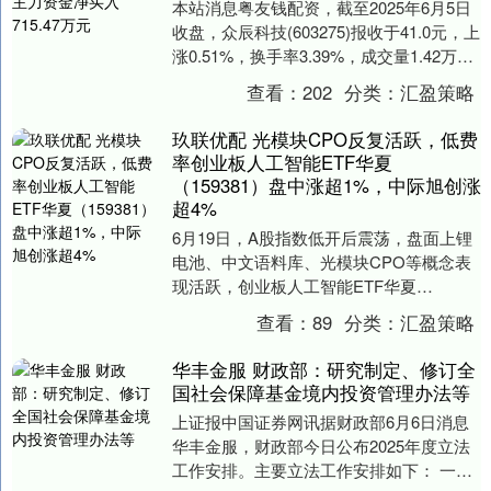
本站消息粤友钱配资，截至2025年6月5日
收盘，众辰科技(603275)报收于41.0元，上
涨0.51%，换手率3.39%，成交量1.42万
手，成交额5796.....
查看：
202
分类：
汇盈策略
玖联优配 光模块CPO反复活跃，低费
率创业板人工智能ETF华夏
（159381）盘中涨超1%，中际旭创涨
超4%
6月19日，A股指数低开后震荡，盘面上锂
电池、中文语料库、光模块CPO等概念表
现活跃，创业板人工智能ETF华夏
（159381）盘中涨超1%，截至10:55，涨
查看：
89
分类：
汇盈策略
幅....
华丰金服 财政部：研究制定、修订全
国社会保障基金境内投资管理办法等
上证报中国证券网讯据财政部6月6日消息
华丰金服，财政部今日公布2025年度立法
工作安排。主要立法工作安排如下： 一是