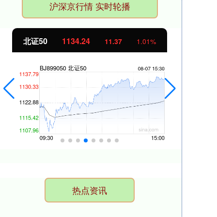
沪深京行情 实时轮播
北证50
1134.24
创
11.37
1.01%
热点资讯