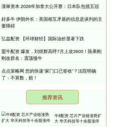
漢崋资本 2026年加拿大公开赛：日本队包揽五冠
好多牛 伊朗外长：美国相互矛盾的信息是谈判的主
要障碍
弘益配资 【环球财经】国际油价显著下跌
盟牛配资 爆发，刘煜辉高呼7月上攻3600！陈果刚
刚改群名：震荡慢牛
点点策略网 您的快递“家门口已签收”？法院明确
了：不算数，赔！
推荐资讯
牛8配资 芯片产业链涨势扩
大 华天科技等十余股涨停