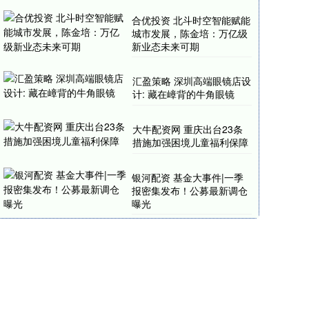
合优投资 ​北斗时空智能赋能
城市发展，陈金培：万亿级
新业态未来可期​
汇盈策略 深圳高端眼镜店设
计: 藏在嶂背的牛角眼镜
大牛配资网 重庆出台23条
措施加强困境儿童福利保障
银河配资 基金大事件|一季
报密集发布！公募最新调仓
曝光