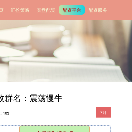
页
汇盈策略
实盘配资
配资平台
配资服务
刚改群名：震荡慢牛
7月
：103