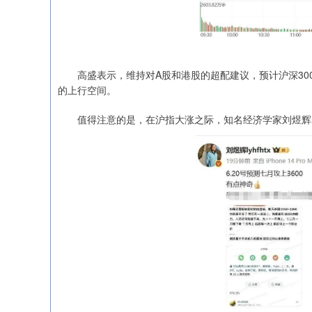
深证成指
14311.01
.68
1.02%
200.89
1
高盛表示，维持对A股和港股的超配建议，预计沪深300目标
的上行空间。
值得注意的是，在沪指大涨之际，知名经济学家刘煜辉表示