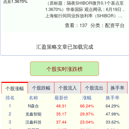
（原标题：隔夜SHIBOR微升0.1个基点至
1.3670%）华泰国际 观点网讯：6月19日，
上海银行间同业拆放利率（SHIBOR）主
要期限利率普遍上涨，反映中国....
查看：
137
分类：
配资平台
汇盈策略文章已加载完成
个股实时涨跌榜
个股跌幅
个股流入
个股流出
换手率
个股涨幅
排名
名称
最新价
涨幅
换手率
1
N森合
48.31
66.24%
64.29%
2
龙鑫智能
35.17
29.97%
47.98%
3
汉鑫科技
37.44
23.04%
33.62%