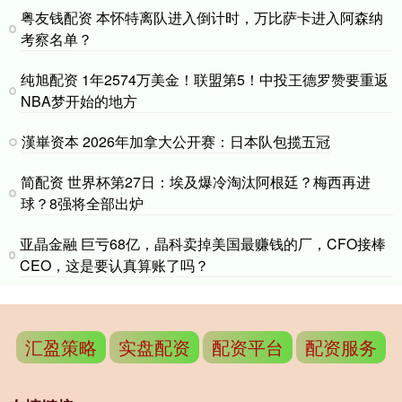
粤友钱配资 本怀特离队进入倒计时，万比萨卡进入阿森纳
考察名单？
纯旭配资 1年2574万美金！联盟第5！中投王德罗赞要重返
NBA梦开始的地方
漢崋资本 2026年加拿大公开赛：日本队包揽五冠
简配资 世界杯第27日：埃及爆冷淘汰阿根廷？梅西再进
球？8强将全部出炉
亚晶金融 巨亏68亿，晶科卖掉美国最赚钱的厂，CFO接棒
CEO，这是要认真算账了吗？
汇盈策略
实盘配资
配资平台
配资服务