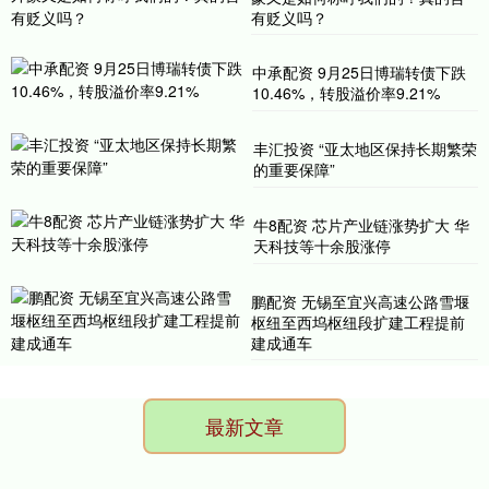
有贬义吗？
中承配资 9月25日博瑞转债下跌
10.46%，转股溢价率9.21%
丰汇投资 “亚太地区保持长期繁荣
的重要保障”
牛8配资 芯片产业链涨势扩大 华
天科技等十余股涨停
鹏配资 无锡至宜兴高速公路雪堰
枢纽至西坞枢纽段扩建工程提前
建成通车
最新文章