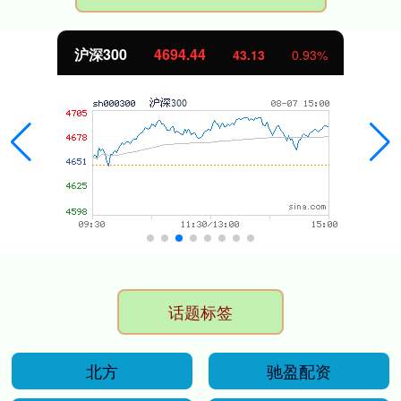
沪深300
4694.44
43.13
0.93%
话题标签
北方
驰盈配资