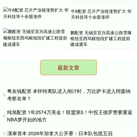
牛8配资 芯片产业链涨势扩大 华
天科技等十余股涨停
鹏配资 无锡至宜兴高速公路雪堰
枢纽至西坞枢纽段扩建工程提前
建成通车
最新文章
粤友钱配资 本怀特离队进入倒计时，万比萨卡进入阿森纳
考察名单？
纯旭配资 1年2574万美金！联盟第5！中投王德罗赞要重返
NBA梦开始的地方
漢崋资本 2026年加拿大公开赛：日本队包揽五冠