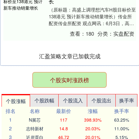
长
（原标题：高盛上调理想汽车H股目标价至
138港元 预计新车推动销量增长）传金所
配资传金所配资 观点网讯：6月3日，高盛
上调理想汽车H股目标价至138港元，同时
查看：
180
分类：
实盘配资
上....
汇盈策略文章已加载完成
个股实时涨跌榜
个股跌幅
个股流入
个股流出
换手率
个股涨幅
排名
名称
最新价
涨幅
换手率
1
N展芯
117
398.93%
63.25%
2
志特新材
14.8
20.03%
11.00%
3
近岸蛋白
46.72
20.01%
5.15%