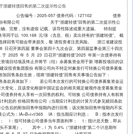
告编号：2025-057 债券代码：127102 债券
有限公司 关于“浙建转债”回售的第二次提示性公
确、完整，没有虚假 记载、误导性陈述或重大遗漏。 特别提
于以 100.168 元/张（含息、税）卖出持有的“浙建转债”。 截
者选择回售可能会带来损失，敬 请投资者注意风险。 浙江省建设投
 月 8 日召开第四届 董事会第四十九次会议、第四届监事会第三十四次
，于 2025 年 5 月 23 日召开“浙建转债”2025 年第一次债券持有
投资项目结项及终止并将节（结）余募集资金用于新 增募投项目的议
建设投资集团股份 有限公司向不特定对象发行可转换公司债券募集
”的附加回售条款生效，现将“浙建转债”回售有关事项公告如下：
售条款具体如下： 若公司本次发行的可转换公司债券募集资金运
重大变化，且该变化根据中国证监会的相关规定被视作改变募集资金
公司债券持有人享有一次回售的权利。可转换 公司债券持有人有权将
计利息的 价格回售给公司（当期应计利息的计算方式参见赎回条款
司公告后的附加回售申报期内进行回售；该次附加回售申报期内不实
为：IA=B×i×t/365 IA：指当期应计利息； B：指本次发行
； i：指可转换公司债券当年票面利率； t：指计息天数，即从
算尾）。 其中，i 为 0.4%（“浙建转债”第二个计息期年
中 2025 年 5 月 27 日为申报期首日）。 计算可得