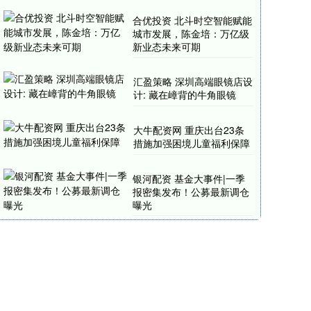
合优投资 ​北斗时空智能赋能
城市发展，陈金培：万亿级
新业态未来可期​
汇盈策略 深圳高端眼镜店设
计: 藏在嶂背的牛角眼镜
大牛配资网 重庆出台23条
措施加强困境儿童福利保障
银河配资 基金大事件|一季
报密集发布！公募最新调仓
曝光