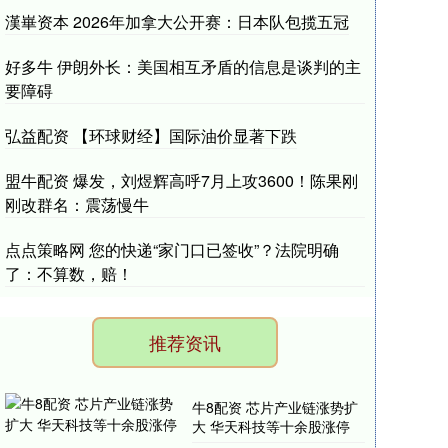
漢崋资本 2026年加拿大公开赛：日本队包揽五冠
好多牛 伊朗外长：美国相互矛盾的信息是谈判的主
要障碍
弘益配资 【环球财经】国际油价显著下跌
盟牛配资 爆发，刘煜辉高呼7月上攻3600！陈果刚
刚改群名：震荡慢牛
点点策略网 您的快递“家门口已签收”？法院明确
了：不算数，赔！
推荐资讯
牛8配资 芯片产业链涨势扩
大 华天科技等十余股涨停