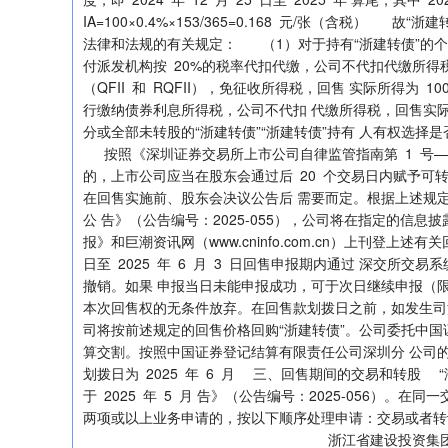
IA=100×0.4%×153/365=0.168 元/张（含税） 
法律和法规的有关规定： （1）对于持有“浙建转债”的
付派发机构按 20%的税率代扣代缴，公司不代扣代缴所得
上证指数
3940.04
.40
2.13%
39.68
1.
（QFII 和 RQFII），免征收所得税，回售 实际所得为 
行缴纳债券利息所得税，公司不代扣 代缴所得税，回售实际所得
分或全部未转股的“浙建转债”“浙建转债”持有 人有权选
按照《深圳证券交易所上市公司自律监管指南第 1 号—
的，上市公司应当在股东会通过后 20 个交易日内赋予可
在回售实施前、股东会决议公告后 需要而定。根据上述规定，公
公 告》（公告编号：2025-055），公司将在指定的
报》和巨潮资讯网（www.cninfo.com.cn）上刊登上
日至 2025 年 6 月 3 日回售申报期内通过 深交所
撤销。如果 申报当日未能申报成功，可于次日继续申报（
本次回售权的无条件放弃。在回售款划拨日之前，如发生司
司将按前述规定的回售价格回购“浙建转债”。公司委托中国
算交割。按照中国证券登记结算有限责任公司深圳分 公司的有关
划拨日为 2025 年 6 月 三、回售期间的交易和转股
于 2025 年 5 月 告》（公告编号：2025-056）。
两项或以上业务申请的，按以下顺序处理申请：交易或者
浙江省建设投资集