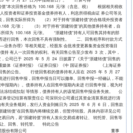
故“浙建转债”本次回售价格为 100.168 元/张（含息、税） 根据相关税收
个人投资者和证券投资基金债券持有人，利息所得税由证 券公司等兑
税，回售实际所得为 （2）对于持有“浙建转债”的合格境外投资者
深证成指
14311.01
02%
200.89
1.42%
100.168 元/张； （3）对于持有“浙建转债”的其他债券持有者，自
为 100.168 元/张。 “浙建转债”持有人可回售其持有的部
择是否进行回售，本次回售不具有强制性。 二、回售程序和付款方式
—业务办理》等相关规定，经股东 会批准变更募集资金投资项目
转债持 有人一次回售的权利。有关回售公告至少发布 3 次，其中，
司已于 2025 年 5 月 24 日披露了《关于“浙建转债”回售的
信息披露媒体《证券时报》《证券日报》《中 国证券报》 《上海证券
述有关回售的公告。 行使回售权的债券持有人应在 2025 年 5 月 27
交易系统进行回售申报，回售申报当日可以撤单。回售申报一经确认，不能
限申报期内）。债券持有人在回售申报期内未进 行回售申报，视为对
法冻结或扣划 等情形，债券持有人的该笔回售申报业务失效。 公
证券登记结算有限责任公 司深圳分公司通过其资金清算系统进行清
业务规则，发行人资金到账日为 2025 年 6 月 6 日，回售款
 “浙建转债”在回售期内将继续交易，但暂停转股。具体内容详见公司
在同一交易日内，若“浙建转债”持有人发出交易或者转让、 转托管、回售等
转让、回售、转托管。 特此公告
团股份有限公司 董事