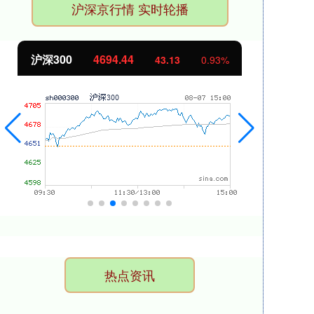
沪深京行情 实时轮播
沪深300
4694.44
北
43.13
0.93%
热点资讯