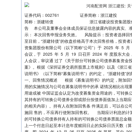
证券代码：002761 证券简称：浙江建投 公
简称：浙建转债 浙江省建设投资集团股份
告 本公司及董事会全体成员保证信息披露内容的真实、准
示： 本次回售申报业务失效。 风险提示：投资者选择回售等同
至目前，“浙建转债”的收盘价格高于本次回售价格，投资
资集团股份有限公司（以下简称“公司”）于 2025 年 5
会议，于 2025 年 5 月 19 日召开 2024 年 度股东大会
人会议，审议通 过了《关于部分可转换公司债券募集资金
案》。根据《深圳证券交易所股票上市规则》以及《浙江省
说明书》（以下简称“募集说明书”）的约定， “浙建转债
一、回售情况概述 根据《募集说明书》的约定，附加回
用的实施情况与公司在募集说明书中的承 诺情况相比出现
用途或被 中国证监会认定为改变募集资金用途的，可转换
其持有的可转换公司债券全部或部分按债券面值加上当期应
的相关内容）。持有人在附加回售条 件满足后，可以在公
施回 售的，不应再行使附加回售权。 当期应计利息的计算公式
的可转换公司债券持有人持有的可转换公司债券票面总金额
上一个付息日起至本计息年度赎回日止的实际日历天数（算头不
度，即 2024 年 12 月 25 日至 2025 年 算尾，其