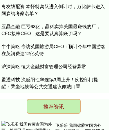
粤友钱配资 本怀特离队进入倒计时，万比萨卡进入
阿森纳考察名单？
亚晶金融 巨亏68亿，晶科卖掉美国最赚钱的厂，
CFO接棒CEO，这是要认真算账了吗？
牛牛策略 专访英国旅游局CEO：预计今年中国游客
在英消费达12亿英镑
沪深策略 恒大金融财富管理公司经营异常
盈透科技 流感阳性率连续3周上升！疾控部门提
醒：乘坐地铁等公共交通建议佩戴口罩
推荐资讯
飞乐乐 我国称蒙古国为外