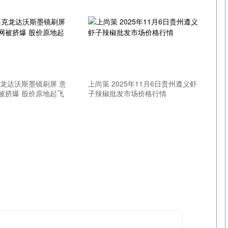
沪深300
4630.42
0.99%
-27.73
-0.60%
克龙达沃斯墨镜刷屏 意
上尚策 2025年11月6日贵州遵义虾
被挤爆 股价原地起飞
子辣椒批发市场价格行情