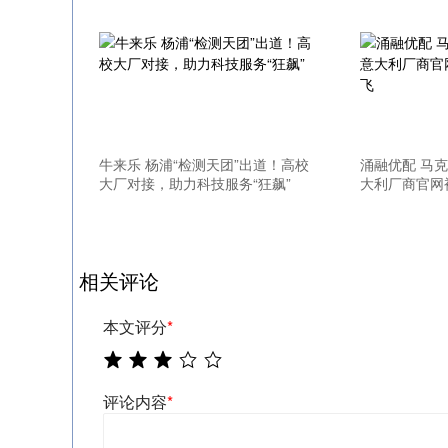
深证成指
14004.18
24
0.14%
-140.02
-
牛来乐 杨浦“检测天团”出道！高校
涌融优配 马
大厂对接，助力科技服务“狂飙”
大利厂商官网
相关评论
本文评分
*
评论内容
*