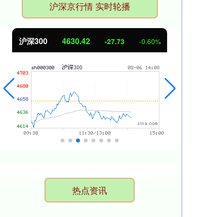
沪深京行情 实时轮播
北证50
1114.46
创业
-5.00
-0.45%
热点资讯