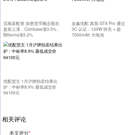
贝格富配资 加密货币概念股在
金鑫优配 真我 GT8 Pro 通过
盘前上涨，Coinbase涨3.0%，
3C 认证：120W 快充 + 超
Bitfarms涨5.2%
7000mAh 大电池
优配货主 1月沪牌拍卖结果出
炉：中标率8.9% 最低成交价
94100元
相关评论
本文评分
*