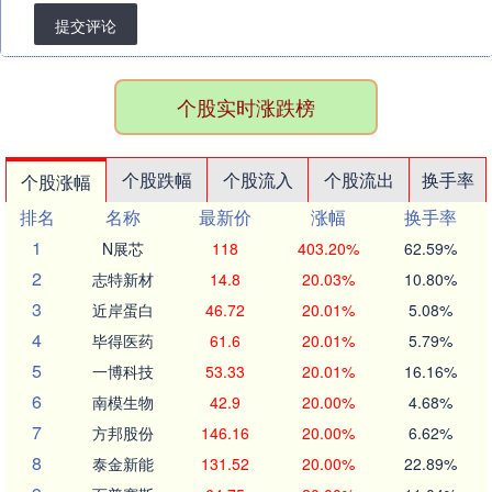
提交评论
个股实时涨跌榜
个股跌幅
个股流入
个股流出
换手率
个股涨幅
排名
名称
最新价
涨幅
换手率
1
N展芯
118
403.20%
62.59%
2
志特新材
14.8
20.03%
10.80%
3
近岸蛋白
46.72
20.01%
5.08%
4
毕得医药
61.6
20.01%
5.79%
5
一博科技
53.33
20.01%
16.16%
6
南模生物
42.9
20.00%
4.68%
7
方邦股份
146.16
20.00%
6.62%
8
泰金新能
131.52
20.00%
22.89%