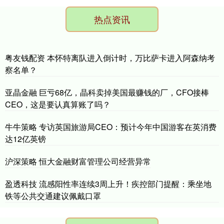
热点资讯
粤友钱配资 本怀特离队进入倒计时，万比萨卡进入阿森纳考
察名单？
亚晶金融 巨亏68亿，晶科卖掉美国最赚钱的厂，CFO接棒
CEO，这是要认真算账了吗？
牛牛策略 专访英国旅游局CEO：预计今年中国游客在英消费
达12亿英镑
沪深策略 恒大金融财富管理公司经营异常
盈透科技 流感阳性率连续3周上升！疾控部门提醒：乘坐地
铁等公共交通建议佩戴口罩