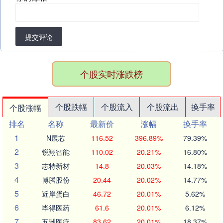
提交评论
个股实时涨跌榜
个股跌幅
个股流入
个股流出
换手率
个股涨幅
排名
名称
最新价
涨幅
换手率
1
N展芯
116.52
396.89%
79.39%
2
锐翔智能
110.02
20.21%
16.80%
3
志特新材
14.8
20.03%
14.18%
4
博腾股份
20.44
20.02%
14.77%
5
近岸蛋白
46.72
20.01%
5.62%
6
毕得医药
61.6
20.01%
6.12%
7
五洲医疗
83.62
20.01%
18.37%